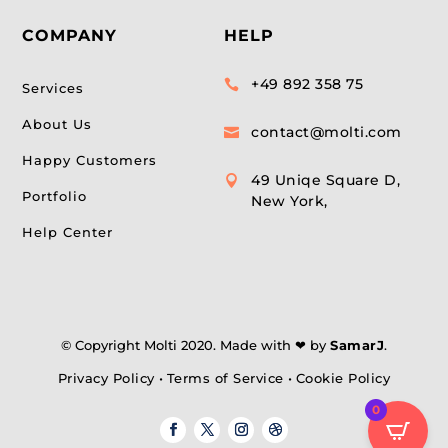
COMPANY
HELP
+49 892 358 75

Services
About Us
contact@molti.com

Happy Customers
49 Uniqe Square D,

Portfolio
New York,
Help Center
© Copyright Molti 2020. Made with ❤ by
SamarJ
.
Privacy Policy
•
Terms of Service
•
Cookie Policy
0