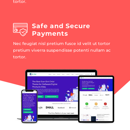
tortor.
Safe and Secure
Payments
Nec feugiat nisl pretium fusce id velit ut tortor
pretium viverra suspendisse potenti nullam ac
tortor.